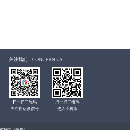
关注我们
CONCERN US
扫一扫二维码
扫一扫二维码
关注裕达微信号
进入手机版
6697699（传真）