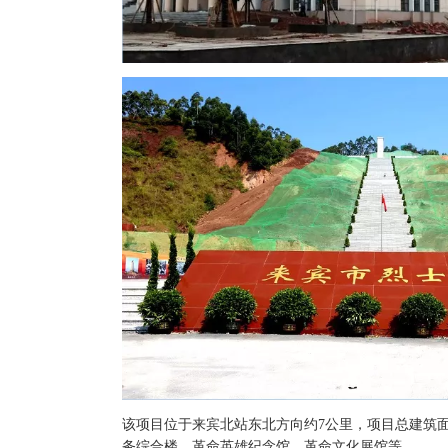
该项目位于来宾北站东北方向约7公里，项目总建筑面
务综合楼、革命英雄纪念馆、革命文化展馆等。