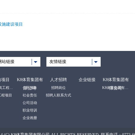
设施建设项目
网站链接
友情链接
典项目
K8体育集团有
人才招聘
企业链接
K8体育集团有
房屋建筑工程项目
公司形象
招聘岗位
K8体育集团有限公司
限公司
限公司
工程项目
社会责任
招聘人联系方式
公司活动
职业培训
企业画册
014 (C) K8体育集团有限公司 ALL RIGHTS RESERVED. 联系电话：0772-