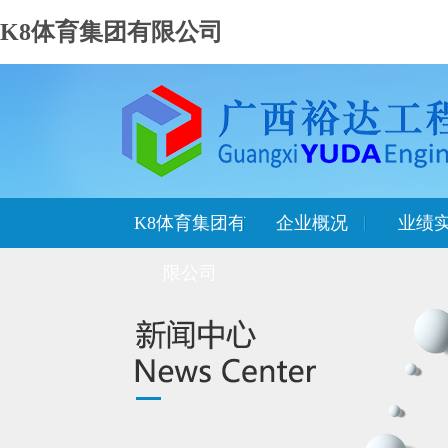
K8体育集团有限公司
K8体育集团有
企业概况
业绩
限公司