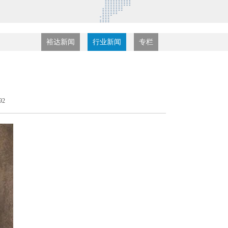
裕达新闻
行业新闻
专栏
92